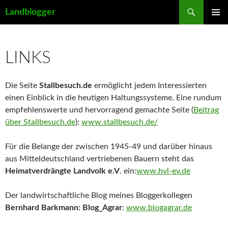
Suchen
Landblogger
ZUM
PRIMÄR
INHALT
MENÜ
SPRINGEN
LINKS
Die Seite
Stallbesuch.de
ermöglicht jedem Interessierten
einen Einblick in die heutigen Haltungssysteme. Eine rundum
empfehlenswerte und hervorragend gemachte Seite (
Beitrag
über Stallbesuch.de
):
www.stallbesuch.de/
Für die Belange der zwischen 1945-49 und darüber hinaus
aus Mitteldeutschland vertriebenen Bauern steht das
Heimatverdrängte Landvolk e.V
. ein:
www.hvl-ev.de
Der landwirtschaftliche Blog meines Bloggerkollegen
Bernhard Barkmann: Blog_Agrar
:
www.blogagrar.de