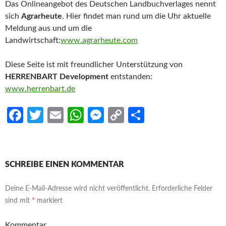
Das Onlineangebot des Deutschen Landbuchverlages nennt
sich
Agrarheute
. Hier findet man rund um die Uhr aktuelle
Meldung aus und um die
Landwirtschaft:
www.agrarheute.com
Diese Seite ist mit freundlicher Unterstützung von
HERRENBART Development
entstanden:
www.herrenbart.de
Fa
T
E
W
M
C
S
ce
w
m
h
es
o
h
b
itt
ail
at
se
p
ar
o
er
s
n
y
e
SCHREIBE EINEN KOMMENTAR
o
A
g
Li
Deine E-Mail-Adresse wird nicht veröffentlicht.
Erforderliche Felder
k
p
er
n
sind mit
*
markiert
p
k
Kommentar