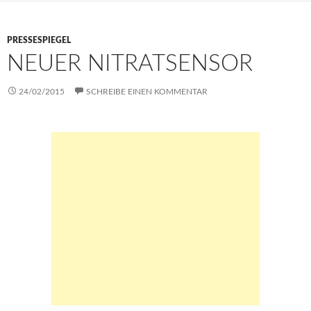
k
p
er
n
p
k
PRESSESPIEGEL
NEUER NITRATSENSOR
24/02/2015
SCHREIBE EINEN KOMMENTAR