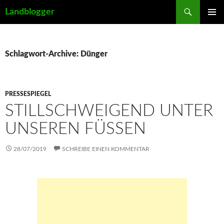
Suchen
Landblogger
ZUM
PRIMÄR
INHALT
MENÜ
SPRINGEN
Schlagwort-Archive: Dünger
PRESSESPIEGEL
STILLSCHWEIGEND UNTER
UNSEREN FÜSSEN
28/07/2019
SCHREIBE EINEN KOMMENTAR