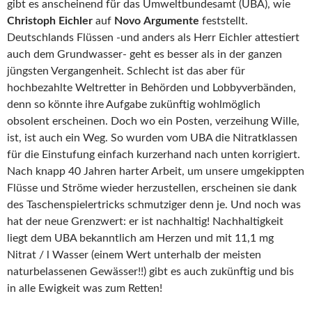
gibt es anscheinend für das Umweltbundesamt (UBA), wie
Christoph
Eichler
auf
Novo
Argumente
feststellt.
Deutschlands Flüssen -und anders als Herr Eichler attestiert
auch dem Grundwasser- geht es besser als in der ganzen
jüngsten Vergangenheit. Schlecht ist das aber für
hochbezahlte Weltretter in Behörden und Lobbyverbänden,
denn so könnte ihre Aufgabe zukünftig wohlmöglich
obsolent erscheinen. Doch wo ein Posten, verzeihung Wille,
ist, ist auch ein Weg. So wurden vom UBA die Nitratklassen
für die Einstufung einfach kurzerhand nach unten korrigiert.
Nach knapp 40 Jahren harter Arbeit, um unsere umgekippten
Flüsse und Ströme wieder herzustellen, erscheinen sie dank
des Taschenspielertricks schmutziger denn je. Und noch was
hat der neue Grenzwert: er ist nachhaltig! Nachhaltigkeit
liegt dem UBA bekanntlich am Herzen und mit 11,1 mg
Nitrat / l Wasser (einem Wert unterhalb der meisten
naturbelassenen Gewässer!!) gibt es auch zukünftig und bis
in alle Ewigkeit was zum Retten!