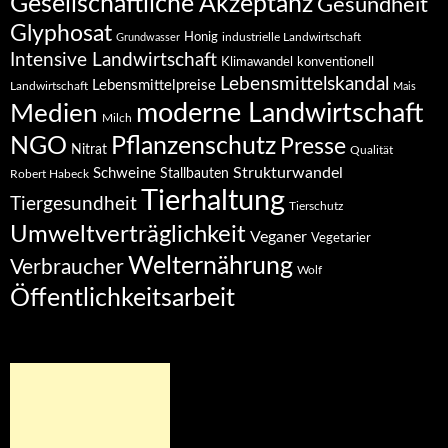
Gesellschaftliche Akzeptanz
Gesundheit
Glyphosat
Honig
industrielle Landwirtschaft
Grundwasser
Intensive Landwirtschaft
Klimawandel
konventionell
Lebensmittelskandal
Lebensmittelpreise
Landwirtschaft
Mais
moderne Landwirtschaft
Medien
Milch
NGO
Pflanzenschutz
Presse
Nitrat
Qualität
Strukturwandel
Schweine
Stallbauten
Robert Habeck
Tierhaltung
Tiergesundheit
Tierschutz
Umweltverträglichkeit
Veganer
Vegetarier
Welternährung
Verbraucher
Wolf
Öffentlichkeitsarbeit