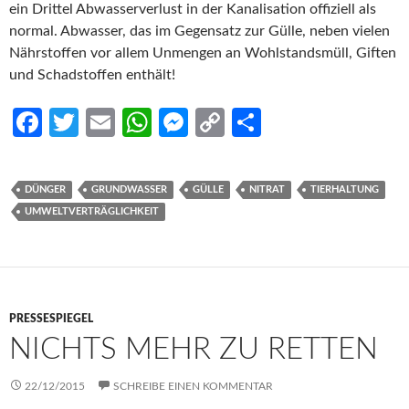
ein Drittel Abwasserverlust in der Kanalisation offiziell als
normal. Abwasser, das im Gegensatz zur Gülle, neben vielen
Nährstoffen vor allem Unmengen an Wohlstandsmüll, Giften
und Schadstoffen enthält!
Fa
T
E
W
M
C
S
ce
w
m
h
es
o
h
b
itt
ail
at
se
p
ar
DÜNGER
GRUNDWASSER
GÜLLE
NITRAT
TIERHALTUNG
o
er
s
n
y
e
UMWELTVERTRÄGLICHKEIT
o
A
g
Li
k
p
er
n
p
k
PRESSESPIEGEL
NICHTS MEHR ZU RETTEN
22/12/2015
SCHREIBE EINEN KOMMENTAR