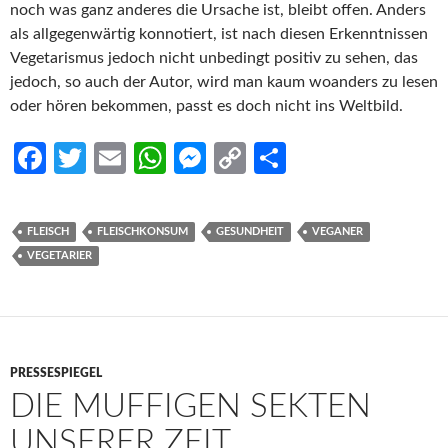
noch was ganz anderes die Ursache ist, bleibt offen. Anders
als allgegenwärtig konnotiert, ist nach diesen Erkenntnissen
Vegetarismus jedoch nicht unbedingt positiv zu sehen, das
jedoch, so auch der Autor, wird man kaum woanders zu lesen
oder hören bekommen, passt es doch nicht ins Weltbild.
Fa
T
E
W
M
C
S
ce
w
m
h
es
o
h
b
itt
ail
at
se
p
ar
FLEISCH
FLEISCHKONSUM
GESUNDHEIT
VEGANER
o
er
s
n
y
e
VEGETARIER
o
A
g
Li
k
p
er
n
p
k
PRESSESPIEGEL
DIE MUFFIGEN SEKTEN
UNSERER ZEIT