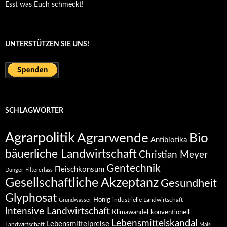
Esst was Euch schmeckt!
UNTERSTÜTZEN SIE UNS!
SCHLAGWÖRTER
Agrarpolitik
Agrarwende
Bio
Antibiotika
bäuerliche Landwirtschaft
Christian Meyer
Gentechnik
Fleischkonsum
Dünger
Filtererlass
Gesellschaftliche Akzeptanz
Gesundheit
Glyphosat
Honig
industrielle Landwirtschaft
Grundwasser
Intensive Landwirtschaft
Klimawandel
konventionell
Lebensmittelskandal
Lebensmittelpreise
Landwirtschaft
Mais