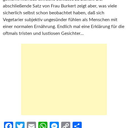
abschließende Satz von Frau Burkert zeigt aber, was viele
sicherlich selbst schon beobachtet haben, daß sich
Vegetarier subjektiv ungesünder fühlen als Menschen mit
einer normalen Ernährung. Endlich mal eine Erklärung für die
oftmals tristen und lustlosen Gesichter…
Fa
T
E
W
M
C
S