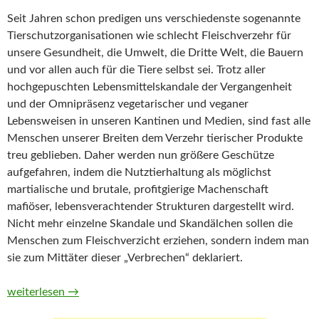
Seit Jahren schon predigen uns verschiedenste sogenannte
Tierschutzorganisationen wie schlecht Fleischverzehr für
unsere Gesundheit, die Umwelt, die Dritte Welt, die Bauern
und vor allen auch für die Tiere selbst sei. Trotz aller
hochgepuschten Lebensmittelskandale der Vergangenheit
und der Omnipräsenz vegetarischer und veganer
Lebensweisen in unseren Kantinen und Medien, sind fast alle
Menschen unserer Breiten dem Verzehr tierischer Produkte
treu geblieben. Daher werden nun größere Geschütze
aufgefahren, indem die Nutztierhaltung als möglichst
martialische und brutale, profitgierige Machenschaft
mafiöser, lebensverachtender Strukturen dargestellt wird.
Nicht mehr einzelne Skandale und Skandälchen sollen die
Menschen zum Fleischverzicht erziehen, sondern indem man
sie zum Mittäter dieser „Verbrechen“ deklariert.
Moral Bombing gegen Bauern und Fleischkonsumenten
weiterlesen
→