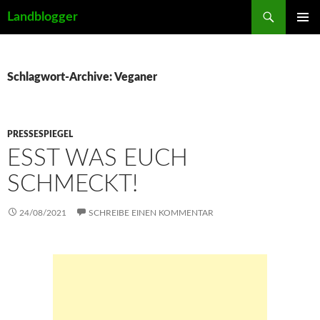
Suchen
Landblogger
ZUM
PRIMÄR
INHALT
MENÜ
SPRINGEN
Schlagwort-Archive: Veganer
PRESSESPIEGEL
ESST WAS EUCH
SCHMECKT!
24/08/2021
SCHREIBE EINEN KOMMENTAR