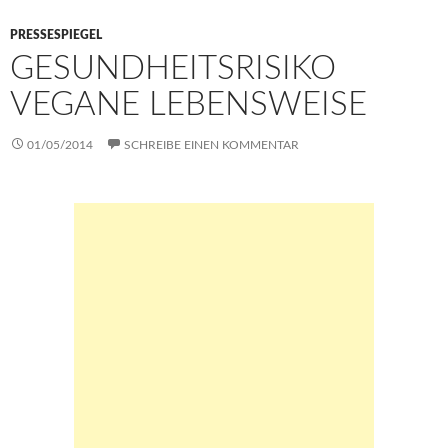
k
p
er
n
p
k
PRESSESPIEGEL
GESUNDHEITSRISIKO
VEGANE LEBENSWEISE
01/05/2014
SCHREIBE EINEN KOMMENTAR