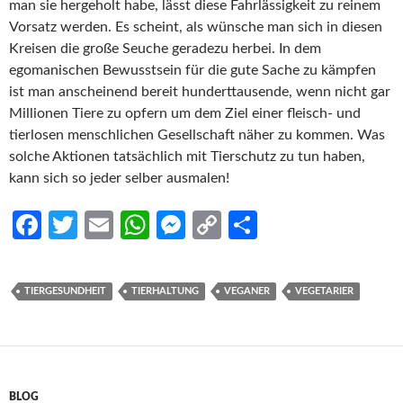
man sie hergeholt habe, lässt diese Fahrlässigkeit zu reinem
Vorsatz werden. Es scheint, als wünsche man sich in diesen
Kreisen die große Seuche geradezu herbei. In dem
egomanischen Bewusstsein für die gute Sache zu kämpfen
ist man anscheinend bereit hunderttausende, wenn nicht gar
Millionen Tiere zu opfern um dem Ziel einer fleisch- und
tierlosen menschlichen Gesellschaft näher zu kommen. Was
solche Aktionen tatsächlich mit Tierschutz zu tun haben,
kann sich so jeder selber ausmalen!
Fa
T
E
W
M
C
S
ce
w
m
h
es
o
h
b
itt
ail
at
se
p
ar
TIERGESUNDHEIT
TIERHALTUNG
VEGANER
VEGETARIER
o
er
s
n
y
e
o
A
g
Li
k
p
er
n
p
k
BLOG