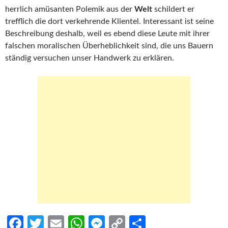
herrlich amüsanten Polemik aus der
Welt
schildert er
trefflich die dort verkehrende Klientel. Interessant ist seine
Beschreibung deshalb, weil es ebend diese Leute mit ihrer
falschen moralischen Überheblichkeit sind, die uns Bauern
ständig versuchen unser Handwerk zu erklären.
Fa
T
E
W
M
C
S