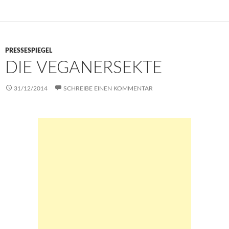
o
er
s
n
y
e
o
A
g
Li
k
p
er
n
p
k
PRESSESPIEGEL
DIE VEGANERSEKTE
31/12/2014
SCHREIBE EINEN KOMMENTAR