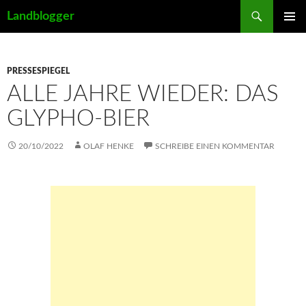
Suchen
Landblogger
ZUM
PRIMÄR
INHALT
MENÜ
SPRINGEN
PRESSESPIEGEL
ALLE JAHRE WIEDER: DAS
GLYPHO-BIER
20/10/2022
OLAF HENKE
SCHREIBE EINEN KOMMENTAR