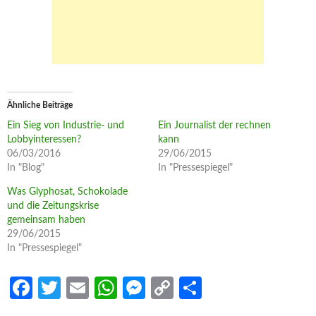
Ähnliche Beiträge
Ein Sieg von Industrie- und
Ein Journalist der rechnen
Lobbyinteressen?
kann
06/03/2016
29/06/2015
In "Blog"
In "Pressespiegel"
Was Glyphosat, Schokolade
und die Zeitungskrise
gemeinsam haben
29/06/2015
In "Pressespiegel"
Fa
T
E
W
M
C
S
ce
w
m
h
es
o
h