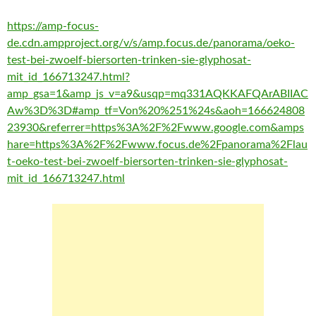
https://amp-focus-
de.cdn.ampproject.org/v/s/amp.focus.de/panorama/oeko-
test-bei-zwoelf-biersorten-trinken-sie-glyphosat-
mit_id_166713247.html?
amp_gsa=1&amp_js_v=a9&usqp=mq331AQKKAFQArABIIAC
Aw%3D%3D#amp_tf=Von%20%251%24s&aoh=166624808
23930&referrer=https%3A%2F%2Fwww.google.com&amps
hare=https%3A%2F%2Fwww.focus.de%2Fpanorama%2Flau
t-oeko-test-bei-zwoelf-biersorten-trinken-sie-glyphosat-
mit_id_166713247.html