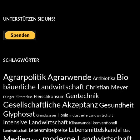
UNTERSTÜTZEN SIE UNS!
SCHLAGWÖRTER
Agrarpolitik
Agrarwende
Bio
Antibiotika
bäuerliche Landwirtschaft
Christian Meyer
Gentechnik
Fleischkonsum
Dünger
Filtererlass
Gesellschaftliche Akzeptanz
Gesundheit
Glyphosat
Honig
industrielle Landwirtschaft
Grundwasser
Intensive Landwirtschaft
Klimawandel
konventionell
Lebensmittelskandal
Lebensmittelpreise
Landwirtschaft
Mais
moderne Landwirtschaft
Medien