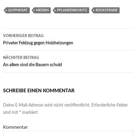
b
itt
ail
at
se
p
ar
GLYPHOSAT
MEDIEN
PFLANZENSCHUTZ
RÜCKSTÄNDE
o
er
s
n
y
e
o
A
g
Li
Beitrags-
k
p
er
n
VORHERIGER BEITRAG
Navigation
Privater Feldzug gegen Holzheizungen
p
k
NÄCHSTER BEITRAG
An allem sind die Bauern schuld
SCHREIBE EINEN KOMMENTAR
Deine E-Mail-Adresse wird nicht veröffentlicht.
Erforderliche Felder
sind mit
*
markiert
Kommentar