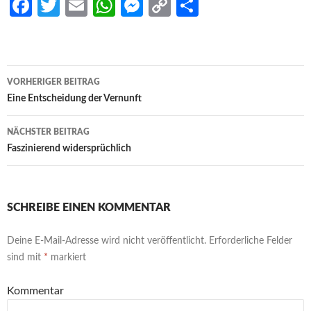
Fa
T
E
W
M
C
S
ce
w
m
h
es
o
h
b
itt
ail
at
se
p
ar
o
er
s
n
y
e
Beitrags-
VORHERIGER BEITRAG
o
A
g
Li
Navigation
Eine Entscheidung der Vernunft
k
p
er
n
NÄCHSTER BEITRAG
p
k
Faszinierend widersprüchlich
SCHREIBE EINEN KOMMENTAR
Deine E-Mail-Adresse wird nicht veröffentlicht.
Erforderliche Felder
sind mit
*
markiert
Kommentar