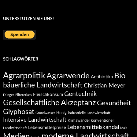
UNTERSTÜTZEN SIE UNS!
SCHLAGWÖRTER
Agrarpolitik
Agrarwende
Bio
Antibiotika
bäuerliche Landwirtschaft
Christian Meyer
Gentechnik
Fleischkonsum
Dünger
Filtererlass
Gesellschaftliche Akzeptanz
Gesundheit
Glyphosat
Honig
industrielle Landwirtschaft
Grundwasser
Intensive Landwirtschaft
Klimawandel
konventionell
Lebensmittelskandal
Lebensmittelpreise
Landwirtschaft
Mais
moderne Landwirtschaft
Medien