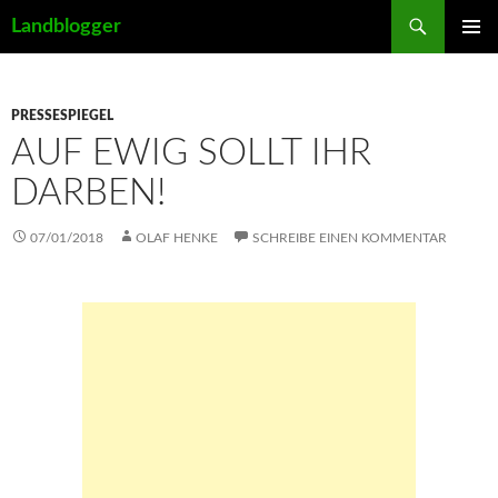
Suchen
Landblogger
ZUM
PRIMÄR
INHALT
MENÜ
SPRINGEN
PRESSESPIEGEL
AUF EWIG SOLLT IHR
DARBEN!
07/01/2018
OLAF HENKE
SCHREIBE EINEN KOMMENTAR