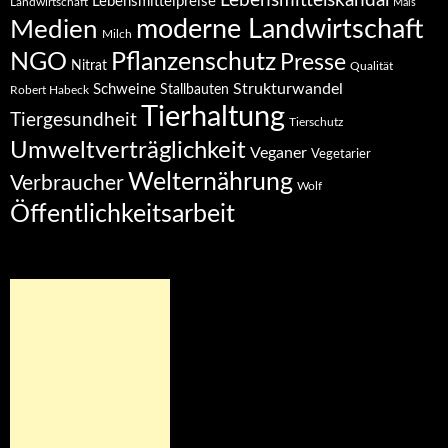
Lebensmittelskandal
Lebensmittelpreise
Landwirtschaft
Mais
moderne Landwirtschaft
Medien
Milch
NGO
Pflanzenschutz
Presse
Nitrat
Qualität
Strukturwandel
Schweine
Stallbauten
Robert Habeck
Tierhaltung
Tiergesundheit
Tierschutz
Umweltverträglichkeit
Veganer
Vegetarier
Welternährung
Verbraucher
Wolf
Öffentlichkeitsarbeit