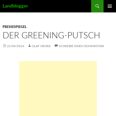
Suchen
Landblogger
ZUM
PRIMÄR
INHALT
MENÜ
SPRINGEN
PRESSESPIEGEL
DER GREENING-PUTSCH
21/04/2014
OLAF HENKE
SCHREIBE EINEN KOMMENTAR