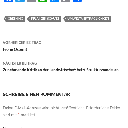
ce
w
m
h
es
o
h
b
itt
ail
at
se
p
ar
GREENING
PFLANZENSCHUTZ
UMWELTVERTRÄGLICHKEIT
o
er
s
n
y
e
o
A
g
Li
Beitrags-
k
p
er
n
VORHERIGER BEITRAG
Navigation
Frohe Ostern!
p
k
NÄCHSTER BEITRAG
Zunehmende Kritik an der Landwirtschaft heizt Strukturwandel an
SCHREIBE EINEN KOMMENTAR
Deine E-Mail-Adresse wird nicht veröffentlicht.
Erforderliche Felder
sind mit
*
markiert