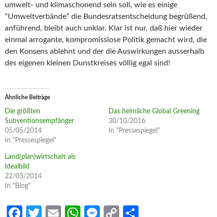
umwelt- und klimaschonend sein soll, wie es einige
“Umweltverbände” die Bundesratsentscheidung begrüßend,
anführend, bleibt auch unklar. Klar ist nur, daß hier wieder
einmal arrogante, kompromisslose Politik gemacht wird, die
den Konsens ablehnt und der die Auswirkungen ausserhalb
des eigenen kleinen Dunstkreises völlig egal sind!
Ähnliche Beiträge
Die größten
Das heimliche Global Greening
Subventionsempfänger
30/10/2016
05/05/2014
In "Pressespiegel"
In "Pressespiegel"
Land(plan)wirtschaft als
Idealbild
22/03/2014
In "Blog"
Fa
T
E
W
M
C
S