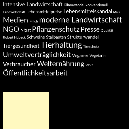
Intensive Landwirtschaft
Klimawandel
konventionell
Lebensmittelskandal
Lebensmittelpreise
Landwirtschaft
Mais
moderne Landwirtschaft
Medien
Milch
NGO
Pflanzenschutz
Presse
Nitrat
Qualität
Strukturwandel
Schweine
Stallbauten
Robert Habeck
Tierhaltung
Tiergesundheit
Tierschutz
Umweltverträglichkeit
Veganer
Vegetarier
Welternährung
Verbraucher
Wolf
Öffentlichkeitsarbeit