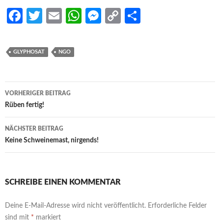
Fa
T
E
W
M
C
S
ce
w
m
h
es
o
h
b
itt
ail
at
se
p
ar
GLYPHOSAT
NGO
o
er
s
n
y
e
o
A
g
Li
Beitrags-
k
p
er
n
VORHERIGER BEITRAG
Navigation
Rüben fertig!
p
k
NÄCHSTER BEITRAG
Keine Schweinemast, nirgends!
SCHREIBE EINEN KOMMENTAR
Deine E-Mail-Adresse wird nicht veröffentlicht.
Erforderliche Felder
sind mit
*
markiert