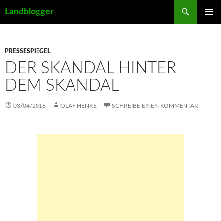
Suchen
Landblogger
ZUM
PRIMÄR
INHALT
MENÜ
SPRINGEN
PRESSESPIEGEL
DER SKANDAL HINTER
DEM SKANDAL
03/04/2016
OLAF HENKE
SCHREIBE EINEN KOMMENTAR