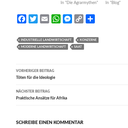
In "Die Agrarmythen"
In "Blog"
Fa
T
E
W
M
C
S
ce
w
m
h
es
o
h
b
itt
ail
at
se
p
ar
INDUSTRIELLE LANDWIRTSCHAFT
KONZERNE
o
er
s
n
y
e
MODERNE LANDWIRTSCHAFT
SAAT
o
A
g
Li
k
p
er
n
Beitrags-
VORHERIGER BEITRAG
p
k
Navigation
Töten für die Ideologie
NÄCHSTER BEITRAG
Praktische Ansätze für Afrika
SCHREIBE EINEN KOMMENTAR