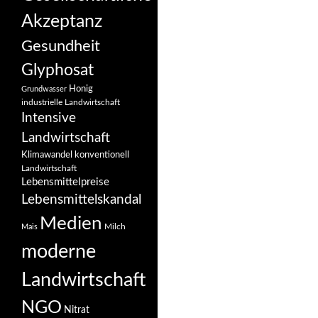
Akzeptanz
Gesundheit
Glyphosat
Honig
Grundwasser
industrielle Landwirtschaft
Intensive
Landwirtschaft
Klimawandel
konventionell
Landwirtschaft
Lebensmittelpreise
Lebensmittelskandal
Medien
Milch
Mais
moderne
Landwirtschaft
NGO
Nitrat