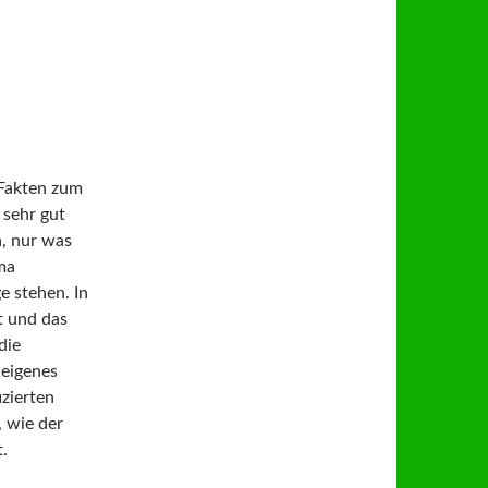
 Fakten zum
s
sehr gut
, nur was
ma
e stehen. In
t und das
die
 eigenes
izierten
 wie der
.