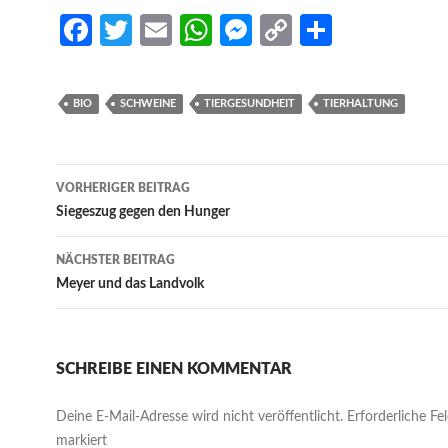
Fa
T
E
W
M
C
S
ce
w
m
h
es
o
h
b
itt
ail
at
se
p
ar
BIO
SCHWEINE
TIERGESUNDHEIT
TIERHALTUNG
o
er
s
n
y
e
o
A
g
Li
Beitrags-
k
p
er
n
VORHERIGER BEITRAG
Navigation
Siegeszug gegen den Hunger
p
k
NÄCHSTER BEITRAG
Meyer und das Landvolk
SCHREIBE EINEN KOMMENTAR
Deine E-Mail-Adresse wird nicht veröffentlicht.
Erforderliche Fe
markiert