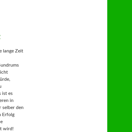
/
e lange Zeit
 Sundrums
icht
ürde,
u
 ist es
eren in
r selber den
 Erfolg
de
t wird!