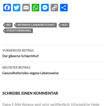
Fa
T
E
W
M
C
S
ce
w
m
h
es
o
h
b
itt
ail
at
se
p
ar
BIO
INTENSIVE LANDWIRTSCHAFT
NGO
o
er
s
n
y
e
STRUKTURWANDEL
o
A
g
Li
k
p
er
n
Beitrags-
VORHERIGER BEITRAG
p
k
Navigation
Der gläserne Schlachthof
NÄCHSTER BEITRAG
Gesundheitsrisiko vegane Lebensweise
SCHREIBE EINEN KOMMENTAR
Deine E-Mail-Adresse wird nicht veröffentlicht.
Erforderliche Felder