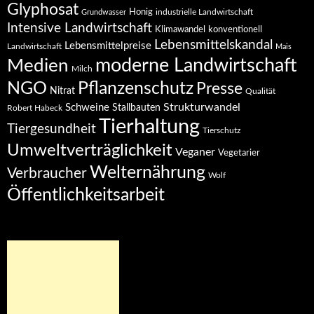
Glyphosat
Honig
industrielle Landwirtschaft
Grundwasser
Intensive Landwirtschaft
Klimawandel
konventionell
Lebensmittelskandal
Lebensmittelpreise
Landwirtschaft
Mais
moderne Landwirtschaft
Medien
Milch
NGO
Pflanzenschutz
Presse
Nitrat
Qualität
Strukturwandel
Schweine
Stallbauten
Robert Habeck
Tierhaltung
Tiergesundheit
Tierschutz
Umweltverträglichkeit
Veganer
Vegetarier
Welternährung
Verbraucher
Wolf
Öffentlichkeitsarbeit