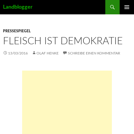
Suchen
Landblogger
ZUM
PRIMÄR
INHALT
MENÜ
SPRINGEN
PRESSESPIEGEL
FLEISCH IST DEMOKRATIE
13/03/2016
OLAF HENKE
SCHREIBE EINEN KOMMENTAR