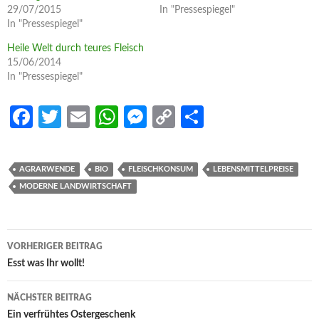
29/07/2015
In "Pressespiegel"
In "Pressespiegel"
Heile Welt durch teures Fleisch
15/06/2014
In "Pressespiegel"
Fa
T
E
W
M
C
S
ce
w
m
h
es
o
h
b
itt
ail
at
se
p
ar
AGRARWENDE
BIO
FLEISCHKONSUM
LEBENSMITTELPREISE
o
er
s
n
y
e
MODERNE LANDWIRTSCHAFT
o
A
g
Li
k
p
er
n
Beitrags-
VORHERIGER BEITRAG
p
k
Navigation
Esst was Ihr wollt!
NÄCHSTER BEITRAG
Ein verfrühtes Ostergeschenk