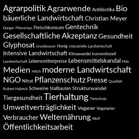
Agrarpolitik
Agrarwende
Bio
Antibiotika
bäuerliche Landwirtschaft
Christian Meyer
Gentechnik
Fleischkonsum
Dünger
Filtererlass
Gesellschaftliche Akzeptanz
Gesundheit
Glyphosat
Honig
industrielle Landwirtschaft
Grundwasser
Intensive Landwirtschaft
Klimawandel
konventionell
Lebensmittelskandal
Lebensmittelpreise
Landwirtschaft
Mais
moderne Landwirtschaft
Medien
Milch
NGO
Pflanzenschutz
Presse
Nitrat
Qualität
Strukturwandel
Schweine
Stallbauten
Robert Habeck
Tierhaltung
Tiergesundheit
Tierschutz
Umweltverträglichkeit
Veganer
Vegetarier
Welternährung
Verbraucher
Wolf
Öffentlichkeitsarbeit