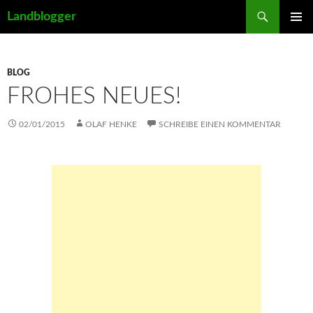
Suchen
Landblogger
ZUM
PRIMÄR
INHALT
MENÜ
SPRINGEN
BLOG
FROHES NEUES!
02/01/2015
OLAF HENKE
SCHREIBE EINEN KOMMENTAR