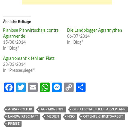
Ähnliche Beiträge
Planlose Planwirtschaft contra
Die Landblogger Agrarmythen
Agrarwende
06/07/2014
15/08/2014
In "Blog"
In "Blog"
Agrarromantik fehl am Platz
23/03/2014
In "Pressespiegel"
Fa
T
E
W
M
C
S
ce
w
m
h
es
o
h
b
itt
ail
at
se
p
ar
AGRARPOLITIK
AGRARWENDE
GESELLSCHAFTLICHE AKZEPTANZ
o
er
s
n
y
e
LANDWIRTSCHAFT
MEDIEN
NGO
ÖFFENTLICHKEITSARBEIT
o
A
g
Li
PRESSE