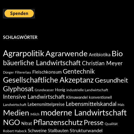
SCHLAGWÖRTER
Agrarpolitik
Agrarwende
Bio
Antibiotika
bäuerliche Landwirtschaft
Christian Meyer
Gentechnik
Fleischkonsum
Dünger
Filtererlass
Gesellschaftliche Akzeptanz
Gesundheit
Glyphosat
Honig
industrielle Landwirtschaft
Grundwasser
Intensive Landwirtschaft
Klimawandel
konventionell
Lebensmittelskandal
Lebensmittelpreise
Landwirtschaft
Mais
moderne Landwirtschaft
Medien
Milch
NGO
Pflanzenschutz
Presse
Nitrat
Qualität
Strukturwandel
Schweine
Stallbauten
Robert Habeck