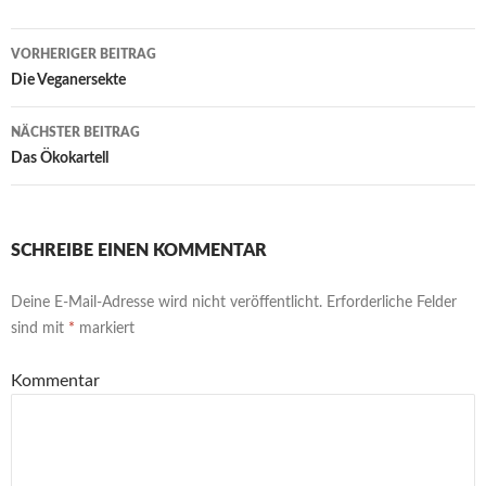
k
p
er
n
p
k
Beitrags-
VORHERIGER BEITRAG
Navigation
Die Veganersekte
NÄCHSTER BEITRAG
Das Ökokartell
SCHREIBE EINEN KOMMENTAR
Deine E-Mail-Adresse wird nicht veröffentlicht.
Erforderliche Felder
sind mit
*
markiert
Kommentar