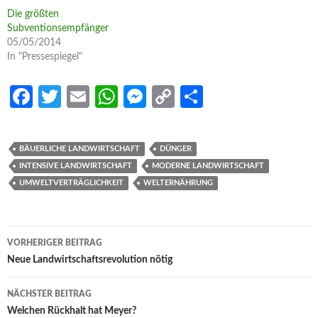
Die größten
Subventionsempfänger
05/05/2014
In "Pressespiegel"
Fa
T
E
W
M
C
S
ce
w
m
h
es
o
h
b
itt
ail
at
se
p
ar
BÄUERLICHE LANDWIRTSCHAFT
DÜNGER
o
er
s
n
y
e
INTENSIVE LANDWIRTSCHAFT
MODERNE LANDWIRTSCHAFT
o
A
g
Li
UMWELTVERTRÄGLICHKEIT
WELTERNÄHRUNG
k
p
er
n
p
k
Beitrags-
VORHERIGER BEITRAG
Navigation
Neue Landwirtschaftsrevolution nötig
NÄCHSTER BEITRAG
Welchen Rückhalt hat Meyer?