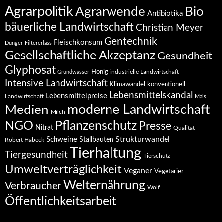
Agrarpolitik
Agrarwende
Bio
Antibiotika
bäuerliche Landwirtschaft
Christian Meyer
Gentechnik
Fleischkonsum
Dünger
Filtererlass
Gesellschaftliche Akzeptanz
Gesundheit
Glyphosat
Honig
industrielle Landwirtschaft
Grundwasser
Intensive Landwirtschaft
Klimawandel
konventionell
Lebensmittelskandal
Lebensmittelpreise
Landwirtschaft
Mais
moderne Landwirtschaft
Medien
Milch
NGO
Pflanzenschutz
Presse
Nitrat
Qualität
Strukturwandel
Schweine
Stallbauten
Robert Habeck
Tierhaltung
Tiergesundheit
Tierschutz
Umweltverträglichkeit
Veganer
Vegetarier
Welternährung
Verbraucher
Wolf
Öffentlichkeitsarbeit