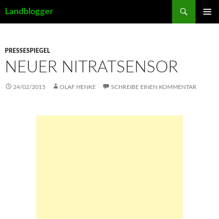
Suchen
Landblogger
ZUM
PRIMÄR
INHALT
MENÜ
SPRINGEN
PRESSESPIEGEL
NEUER NITRATSENSOR
24/02/2015
OLAF HENKE
SCHREIBE EINEN KOMMENTAR