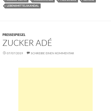
o
er
s
n
y
e
LEBENSMITTELSKANDAL
o
A
g
Li
k
p
er
n
p
k
PRESSESPIEGEL
ZUCKER ADÉ
07/07/2019
SCHREIBE EINEN KOMMENTAR