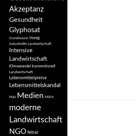
Akzeptanz
Gesundheit
Glyphosat
Honig
Grundwasser
industrielle Landwirtschaft
Intensive
Landwirtschaft
Klimawandel
konventionell
Landwirtschaft
Lebensmittelpreise
Lebensmittelskandal
Medien
Milch
Mais
moderne
Landwirtschaft
NGO
Nitrat