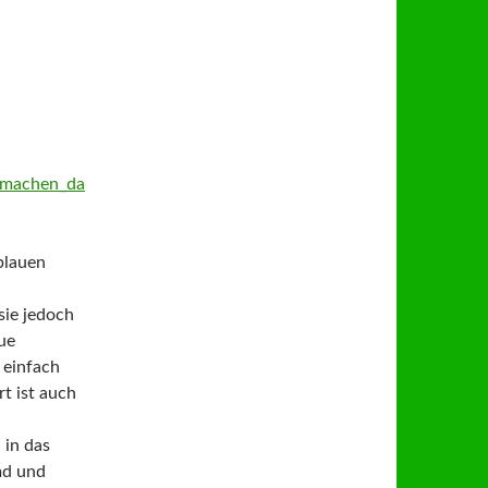
blauen
sie jedoch
ue
 einfach
t ist auch
 in das
md und