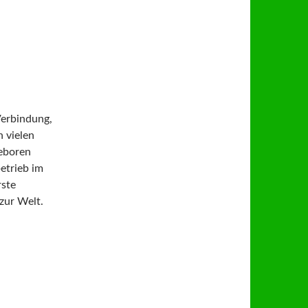
erbindung,
n vielen
geboren
etrieb im
rste
zur Welt.