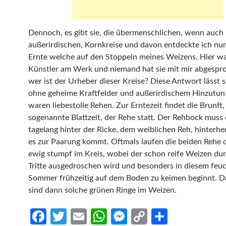
Dennoch, es gibt sie, die übermenschlichen, wenn auch 
außerirdischen, Kornkreise und davon entdeckte ich nu
Ernte welche auf den Stoppeln meines Weizens. Hier wa
Künstler am Werk und niemand hat sie mit mir abgespr
wer ist der Urheber dieser Kreise? Diese Antwort lässt s
ohne geheime Kraftfelder und außerirdischem Hinzutun 
waren liebestolle Rehen. Zur Erntezeit findet die Brunft,
sogenannte Blattzeit, der Rehe statt. Der Rehbock muss
tagelang hinter der Ricke, dem weiblichen Reh, hinterhe
es zur Paarung kommt. Oftmals laufen die beiden Rehe 
ewig stumpf im Kreis, wobei der schon reife Weizen dur
Tritte ausgedroschen wird und besonders in diesem feu
Sommer frühzeitig auf dem Boden zu keimen beginnt. D
sind dann solche grünen Ringe im Weizen.
Fa
T
E
W
M
C
S