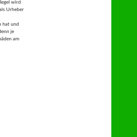
Regel wird
als Urheber
n hat und
denn je
chäden am