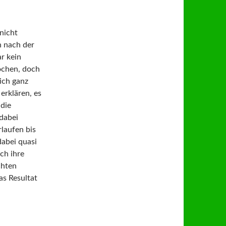
nicht
n nach der
r kein
ochen, doch
ich ganz
erklären, es
 die
 dabei
rlaufen bis
dabei quasi
ch ihre
chten
as Resultat