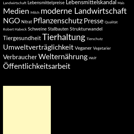
Lebensmittelskandal
Lebensmittelpreise
Landwirtschaft
Mais
moderne Landwirtschaft
Medien
Milch
NGO
Pflanzenschutz
Presse
Nitrat
Qualität
Strukturwandel
Schweine
Stallbauten
Robert Habeck
Tierhaltung
Tiergesundheit
Tierschutz
Umweltverträglichkeit
Veganer
Vegetarier
Welternährung
Verbraucher
Wolf
Öffentlichkeitsarbeit