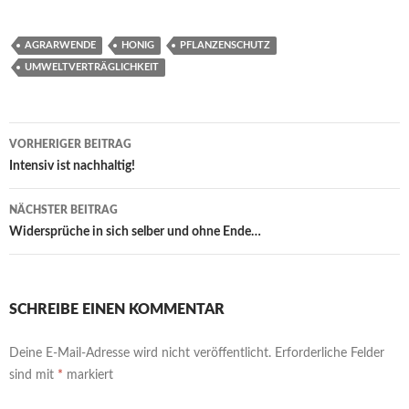
ce
w
m
h
es
o
h
b
itt
ail
at
se
p
ar
AGRARWENDE
HONIG
PFLANZENSCHUTZ
o
er
s
n
y
e
UMWELTVERTRÄGLICHKEIT
o
A
g
Li
k
p
er
n
Beitrags-
VORHERIGER BEITRAG
p
k
Navigation
Intensiv ist nachhaltig!
NÄCHSTER BEITRAG
Widersprüche in sich selber und ohne Ende…
SCHREIBE EINEN KOMMENTAR
Deine E-Mail-Adresse wird nicht veröffentlicht.
Erforderliche Felder
sind mit
*
markiert