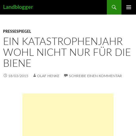
Suchen
Landblogger
ZUM
PRIMÄR
INHALT
MENÜ
SPRINGEN
PRESSESPIEGEL
EIN KATASTROPHENJAHR
WOHL NICHT NUR FÜR DIE
BIENE
18/03/2015
OLAF HENKE
SCHREIBE EINEN KOMMENTAR