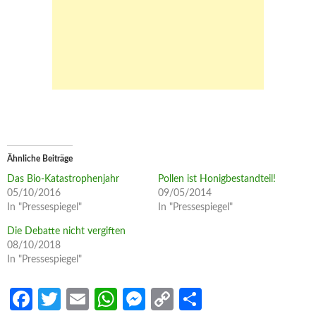
Ähnliche Beiträge
Das Bio-Katastrophenjahr
Pollen ist Honigbestandteil!
05/10/2016
09/05/2014
In "Pressespiegel"
In "Pressespiegel"
Die Debatte nicht vergiften
08/10/2018
In "Pressespiegel"
Fa
T
E
W
M
C
S