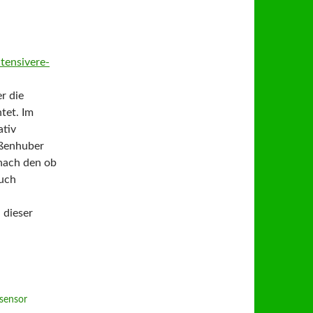
tensivere-
r die
tet. Im
ativ
ißenhuber
nach den ob
auch
 dieser
sensor