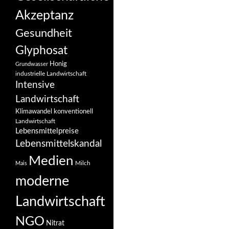
Akzeptanz
Gesundheit
Glyphosat
Honig
Grundwasser
industrielle Landwirtschaft
Intensive
Landwirtschaft
Klimawandel
konventionell
Landwirtschaft
Lebensmittelpreise
Lebensmittelskandal
Medien
Milch
Mais
moderne
Landwirtschaft
NGO
Nitrat