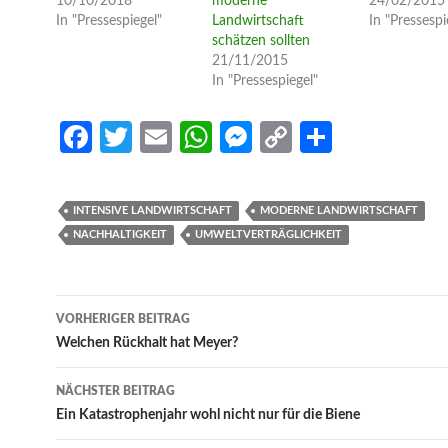
10/10/2018
moderne
24/02/2015
In "Pressespiegel"
Landwirtschaft
In "Pressespi
schätzen sollten
21/11/2015
In "Pressespiegel"
Fa
T
E
W
M
C
S
ce
w
m
h
es
o
h
b
itt
ail
at
se
p
ar
INTENSIVE LANDWIRTSCHAFT
MODERNE LANDWIRTSCHAFT
o
er
s
n
y
e
NACHHALTIGKEIT
UMWELTVERTRÄGLICHKEIT
o
A
g
Li
k
p
er
n
Beitrags-
VORHERIGER BEITRAG
p
k
Navigation
Welchen Rückhalt hat Meyer?
NÄCHSTER BEITRAG
Ein Katastrophenjahr wohl nicht nur für die Biene