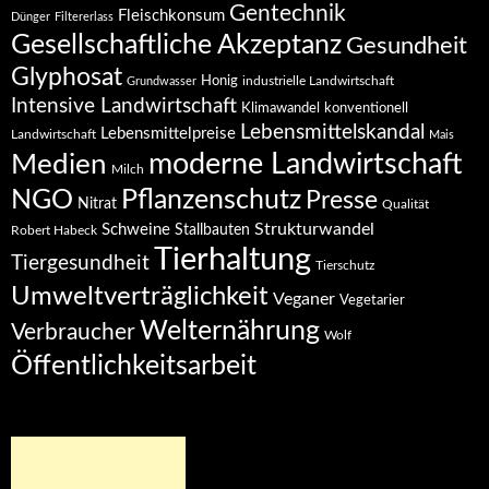
Gentechnik
Fleischkonsum
Dünger
Filtererlass
Gesellschaftliche Akzeptanz
Gesundheit
Glyphosat
Honig
industrielle Landwirtschaft
Grundwasser
Intensive Landwirtschaft
Klimawandel
konventionell
Lebensmittelskandal
Lebensmittelpreise
Landwirtschaft
Mais
moderne Landwirtschaft
Medien
Milch
NGO
Pflanzenschutz
Presse
Nitrat
Qualität
Strukturwandel
Schweine
Stallbauten
Robert Habeck
Tierhaltung
Tiergesundheit
Tierschutz
Umweltverträglichkeit
Veganer
Vegetarier
Welternährung
Verbraucher
Wolf
Öffentlichkeitsarbeit