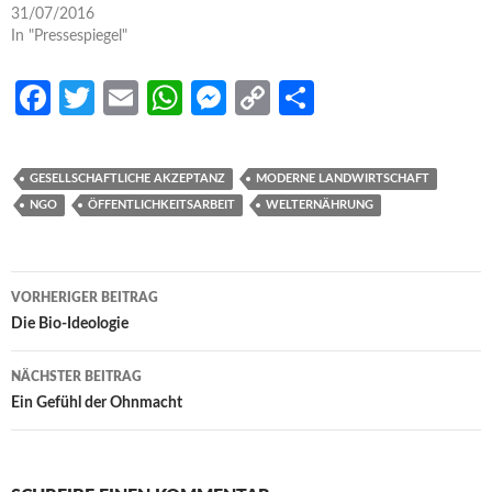
31/07/2016
In "Pressespiegel"
Fa
T
E
W
M
C
S
ce
w
m
h
es
o
h
b
itt
ail
at
se
p
ar
GESELLSCHAFTLICHE AKZEPTANZ
MODERNE LANDWIRTSCHAFT
o
er
s
n
y
e
NGO
ÖFFENTLICHKEITSARBEIT
WELTERNÄHRUNG
o
A
g
Li
k
p
er
n
Beitrags-
VORHERIGER BEITRAG
p
k
Navigation
Die Bio-Ideologie
NÄCHSTER BEITRAG
Ein Gefühl der Ohnmacht