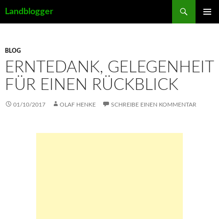
Suchen
Landblogger
ZUM
PRIMÄR
INHALT
MENÜ
SPRINGEN
BLOG
ERNTEDANK, GELEGENHEIT
FÜR EINEN RÜCKBLICK
01/10/2017
OLAF HENKE
SCHREIBE EINEN KOMMENTAR