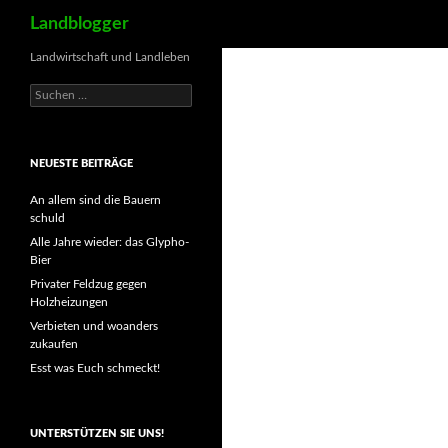
Suchen
Landblogger
Landwirtschaft und Landleben
Suchen
nach:
NEUESTE BEITRÄGE
An allem sind die Bauern
schuld
Alle Jahre wieder: das Glypho-
Bier
Privater Feldzug gegen
Holzheizungen
Verbieten und woanders
zukaufen
Esst was Euch schmeckt!
UNTERSTÜTZEN SIE UNS!