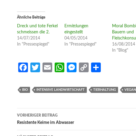
Ähnliche Beiträge
Dreck und tote Ferkel
Ermittlungen
Moral Bombi
schmeissen die 2.
eingestellt
Bauern und
14/07/2014
04/05/2014
Fleischkons
In "Pressespiegel"
In "Pressespiegel"
16/08/2014
In "Blog"
Fa
T
E
W
M
C
S
ce
w
m
h
es
o
h
b
itt
ail
at
se
p
ar
BIO
INTENSIVE LANDWIRTSCHAFT
TIERHALTUNG
VEGAN
o
er
s
n
y
e
o
A
g
Li
Beitrags-
k
p
er
n
VORHERIGER BEITRAG
Navigation
Resistente Keime im Abwasser
p
k