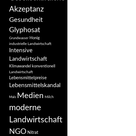
Akzeptanz
Gesundheit
Glyphosat
Honig
Grundwasser
industrielle Landwirtschaft
Intensive
Landwirtschaft
Klimawandel
konventionell
Landwirtschaft
Lebensmittelpreise
Lebensmittelskandal
Medien
Milch
Mais
moderne
Landwirtschaft
NGO
Nitrat