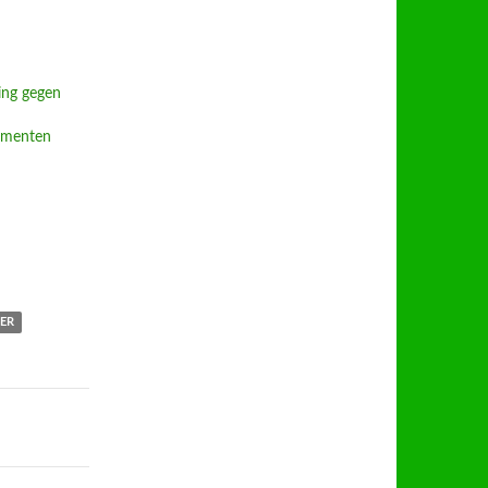
ng gegen
umenten
ER