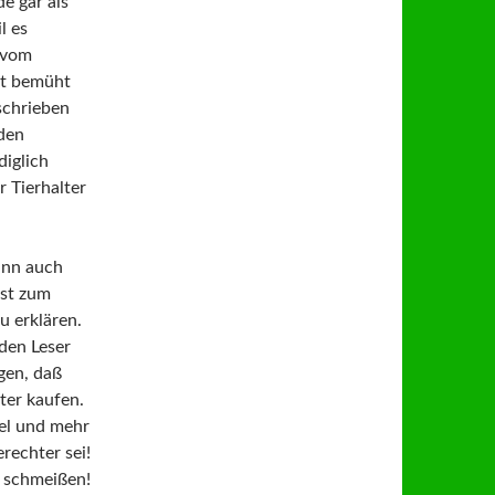
e gar als
l es
n vom
st bemüht
schrieben
rden
iglich
r Tierhalter
ann auch
sst zum
u erklären.
den Leser
gen, daß
ter kaufen.
tel und mehr
rechter sei!
n schmeißen!