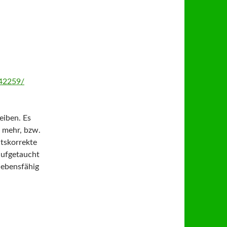
142259/
eiben. Es
l mehr, bzw.
ätskorrekte
 aufgetaucht
 lebensfähig