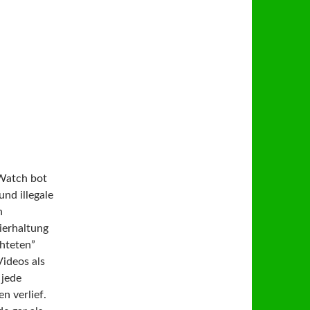
 Watch bot
nd illegale
n
ierhaltung
chteten”
Videos als
 jede
n verlief.