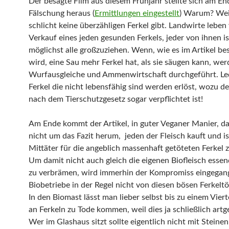
Der besagte Film aus diesem Frühjahr stellte sich am End
Fälschung heraus (
Ermittlungen eingestellt
) Warum? Wei
schlicht keine überzähligen Ferkel gibt. Landwirte lebe
Verkauf eines jeden gesunden Ferkels, jeder von ihnen i
möglichst alle großzuziehen. Wenn, wie es im Artikel be
wird, eine Sau mehr Ferkel hat, als sie säugen kann, we
Wurfausgleiche und Ammenwirtschaft durchgeführt. Led
Ferkel die nicht lebensfähig sind werden erlöst, wozu de
nach dem Tierschutzgesetz sogar verpflichtet ist!
Am Ende kommt der Artikel, in guter Veganer Manier, d
nicht um das Fazit herum, jeden der Fleisch kauft und i
Mittäter für die angeblich massenhaft getöteten Ferkel z
Um damit nicht auch gleich die eigenen Biofleisch essen
zu verbrämen, wird immerhin der Kompromiss eingegan
Biobetriebe in der Regel nicht von diesen bösen Ferkeltö
In den Biomast lässt man lieber selbst bis zu einem Vier
an Ferkeln zu Tode kommen, weil dies ja schließlich artge
Wer im Glashaus sitzt sollte eigentlich nicht mit Steine