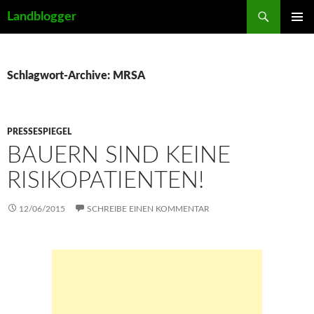
Suchen
Landblogger
ZUM
PRIMÄR
INHALT
MENÜ
SPRINGEN
Schlagwort-Archive: MRSA
PRESSESPIEGEL
BAUERN SIND KEINE
RISIKOPATIENTEN!
12/06/2015
SCHREIBE EINEN KOMMENTAR