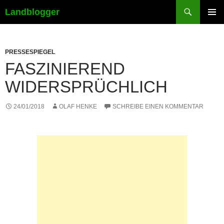
Suchen
Landblogger
ZUM
PRIMÄR
INHALT
MENÜ
SPRINGEN
PRESSESPIEGEL
FASZINIEREND
WIDERSPRÜCHLICH
24/01/2018
OLAF HENKE
SCHREIBE EINEN KOMMENTAR