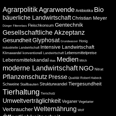
Agrarpolitik
Agrarwende
Bio
Antibiotika
bäuerliche Landwirtschaft
Christian Meyer
Gentechnik
Fleischkonsum
Dünger
Filtererlass
Gesellschaftliche Akzeptanz
Glyphosat
Gesundheit
Honig
Grundwasser
Intensive Landwirtschaft
industrielle Landwirtschaft
Lebensmittelpreise
Klimawandel
konventionell
Landwirtschaft
Medien
Lebensmittelskandal
Milch
Mais
moderne Landwirtschaft
NGO
Nitrat
Pflanzenschutz
Presse
Qualität
Robert Habeck
Tiergesundheit
Schweine
Strukturwandel
Stallbauten
Tierhaltung
Tierschutz
Umweltverträglichkeit
Veganer
Vegetarier
Welternährung
Verbraucher
Wolf