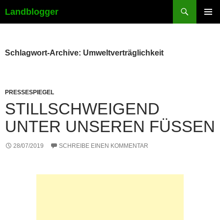
Suchen
Landblogger
ZUM
PRIMÄR
INHALT
MENÜ
SPRINGEN
Schlagwort-Archive: Umweltverträglichkeit
PRESSESPIEGEL
STILLSCHWEIGEND
UNTER UNSEREN FÜSSEN
28/07/2019
SCHREIBE EINEN KOMMENTAR