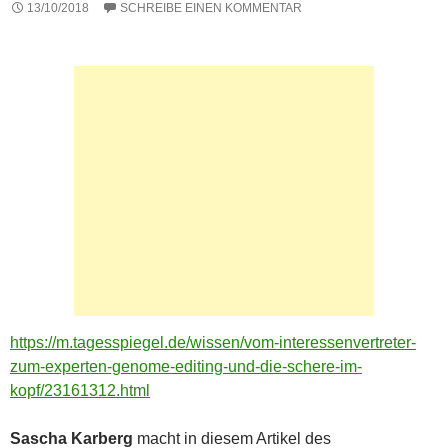
13/10/2018
SCHREIBE EINEN KOMMENTAR
https://m.tagesspiegel.de/wissen/vom-interessenvertreter-
zum-experten-genome-editing-und-die-schere-im-
kopf/23161312.html
Sascha Karberg
macht in diesem Artikel des