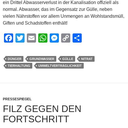
ein Drittel Abwasserverlust in der Kanalisation offiziell als
normal. Abwasser, das im Gegensatz zur Gülle, neben
vielen Nährstoffen vor allem Unmengen an Wohlstandsmüll,
Giften und Schadstoffen enthält!
F
T
E
W
M
C
S
a
wi
m
h
e
o
h
c
tt
ail
at
ss
p
ar
DÜNGER
GRUNDWASSER
GÜLLE
NITRAT
e
er
s
e
y
e
TIERHALTUNG
UMWELTVERTRÄGLICHKEIT
b
A
n
Li
o
p
g
n
o
p
er
k
k
PRESSESPIEGEL
FILZ GEGEN DEN
FORTSCHRITT