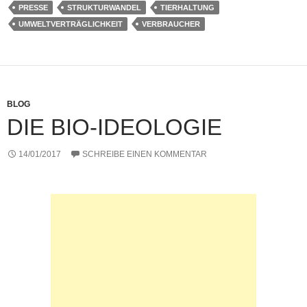
PRESSE
STRUKTURWANDEL
TIERHALTUNG
o
p
g
n
UMWELTVERTRÄGLICHKEIT
VERBRAUCHER
o
p
er
k
k
BLOG
DIE BIO-IDEOLOGIE
14/01/2017
SCHREIBE EINEN KOMMENTAR