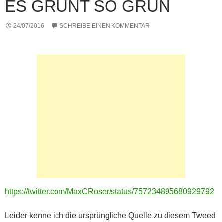
ES GRÜNT SO GRÜN
k
24/07/2016
SCHREIBE EINEN KOMMENTAR
https://twitter.com/MaxCRoser/status/757234895680929792
Leider kenne ich die ursprüngliche Quelle zu diesem Tweed