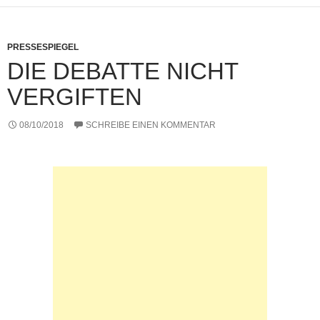
o
p
er
k
k
PRESSESPIEGEL
DIE DEBATTE NICHT
VERGIFTEN
08/10/2018
SCHREIBE EINEN KOMMENTAR