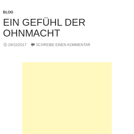
o
p
er
k
k
BLOG
EIN GEFÜHL DER
OHNMACHT
29/10/2017
SCHREIBE EINEN KOMMENTAR