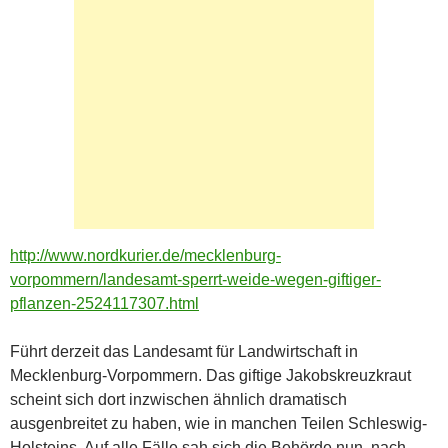
http://www.nordkurier.de/mecklenburg-
vorpommern/landesamt-sperrt-weide-wegen-giftiger-
pflanzen-2524117307.html
Führt derzeit das Landesamt für Landwirtschaft in
Mecklenburg-Vorpommern. Das giftige Jakobskreuzkraut
scheint sich dort inzwischen ähnlich dramatisch
ausgenbreitet zu haben, wie in manchen Teilen Schleswig-
Holsteins. Auf alle Fälle sah sich die Behörde nun, nach