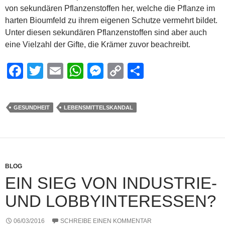
von sekundären Pflanzenstoffen her, welche die Pflanze im
harten Bioumfeld zu ihrem eigenen Schutze vermehrt bildet.
Unter diesen sekundären Pflanzenstoffen sind aber auch
eine Vielzahl der Gifte, die Krämer zuvor beachreibt.
F
T
E
W
M
C
S
a
wi
m
h
e
o
h
c
tt
ail
at
ss
p
ar
GESUNDHEIT
LEBENSMITTELSKANDAL
e
er
s
e
y
e
b
A
n
Li
o
p
g
n
o
p
er
k
BLOG
EIN SIEG VON INDUSTRIE-
k
UND LOBBYINTERESSEN?
06/03/2016
SCHREIBE EINEN KOMMENTAR