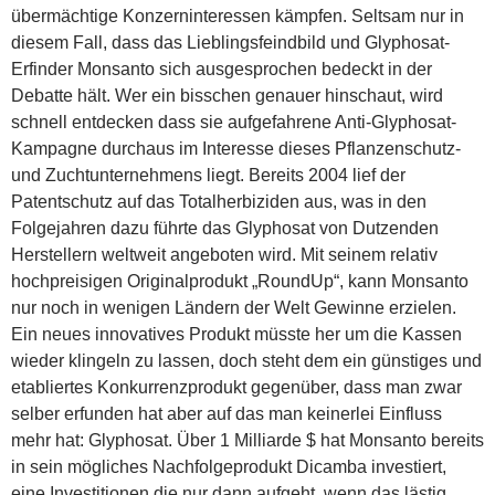
übermächtige Konzerninteressen kämpfen. Seltsam nur in
diesem Fall, dass das Lieblingsfeindbild und Glyphosat-
Erfinder Monsanto sich ausgesprochen bedeckt in der
Debatte hält. Wer ein bisschen genauer hinschaut, wird
schnell entdecken dass sie aufgefahrene Anti-Glyphosat-
Kampagne durchaus im Interesse dieses Pflanzenschutz-
und Zuchtunternehmens liegt. Bereits 2004 lief der
Patentschutz auf das Totalherbiziden aus, was in den
Folgejahren dazu führte das Glyphosat von Dutzenden
Herstellern weltweit angeboten wird. Mit seinem relativ
hochpreisigen Originalprodukt „RoundUp“, kann Monsanto
nur noch in wenigen Ländern der Welt Gewinne erzielen.
Ein neues innovatives Produkt müsste her um die Kassen
wieder klingeln zu lassen, doch steht dem ein günstiges und
etabliertes Konkurrenzprodukt gegenüber, dass man zwar
selber erfunden hat aber auf das man keinerlei Einfluss
mehr hat: Glyphosat. Über 1 Milliarde $ hat Monsanto bereits
in sein mögliches Nachfolgeprodukt Dicamba investiert,
eine Investitionen die nur dann aufgeht, wenn das lästig