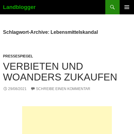
Suchen
Landblogger
ZUM
PRIMÄR
INHALT
MENÜ
SPRINGEN
Schlagwort-Archive: Lebensmittelskandal
PRESSESPIEGEL
VERBIETEN UND
WOANDERS ZUKAUFEN
29/08/2021
SCHREIBE EINEN KOMMENTAR