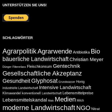
UNTERSTÜTZEN SIE UNS!
SCHLAGWÖRTER
Agrarpolitik
Agrarwende
Bio
Antibiotika
bäuerliche Landwirtschaft
Christian Meyer
Gentechnik
Fleischkonsum
Dünger
Filtererlass
Gesellschaftliche Akzeptanz
Glyphosat
Gesundheit
Honig
Grundwasser
Intensive Landwirtschaft
industrielle Landwirtschaft
Lebensmittelpreise
Klimawandel
konventionell
Landwirtschaft
Medien
Lebensmittelskandal
Milch
Mais
moderne Landwirtschaft
NGO
Nitrat