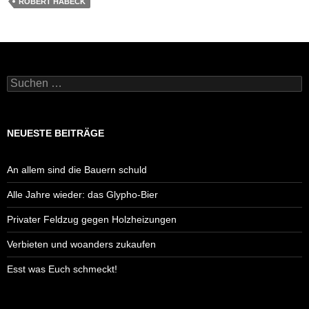
e
er
s
e
y
e
ROBERT HABECK
b
A
n
Li
o
p
g
n
o
p
er
k
Suchen
k
nach:
NEUESTE BEITRÄGE
An allem sind die Bauern schuld
Alle Jahre wieder: das Glypho-Bier
Privater Feldzug gegen Holzheizungen
Verbieten und woanders zukaufen
Esst was Euch schmeckt!