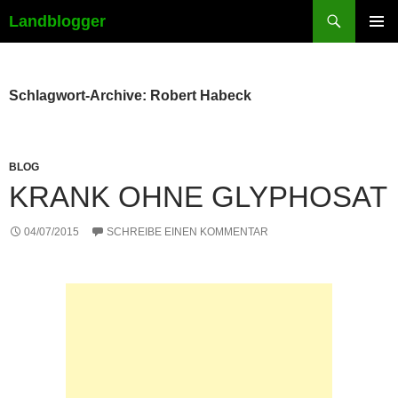
Suchen
Landblogger
ZUM
PRIMÄR
INHALT
MENÜ
SPRINGEN
Schlagwort-Archive: Robert Habeck
BLOG
KRANK OHNE GLYPHOSAT
04/07/2015
SCHREIBE EINEN KOMMENTAR