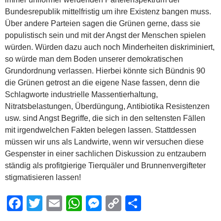
Bundesrepublik mittelfristig um ihre Existenz bangen muss.
Über andere Parteien sagen die Grünen gerne, dass sie
populistisch sein und mit der Angst der Menschen spielen
würden. Würden dazu auch noch Minderheiten diskriminiert,
so würde man dem Boden unserer demokratischen
Grundordnung verlassen. Hierbei könnte sich Bündnis 90
die Grünen getrost an die eigene Nase fassen, denn die
Schlagworte industrielle Massentierhaltung,
Nitratsbelastungen, Überdüngung, Antibiotika Resistenzen
usw. sind Angst Begriffe, die sich in den seltensten Fällen
mit irgendwelchen Fakten belegen lassen. Stattdessen
müssen wir uns als Landwirte, wenn wir versuchen diese
Gespenster in einer sachlichen Diskussion zu entzaubern
ständig als profitgierige Tierquäler und Brunnenvergifteter
stigmatisieren lassen!
F
T
E
W
M
C
S
a
wi
m
h
e
o
h