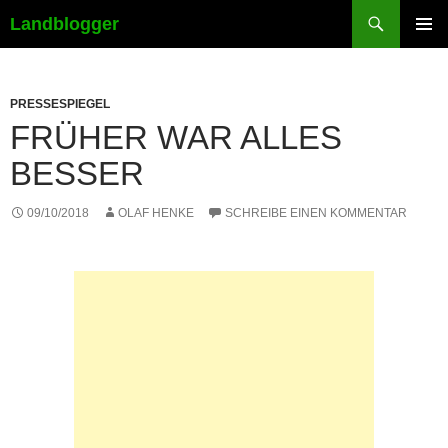
Suchen
Landblogger
ZUM
PRIMÄR
INHALT
MENÜ
SPRINGEN
PRESSESPIEGEL
FRÜHER WAR ALLES
BESSER
09/10/2018
OLAF HENKE
SCHREIBE EINEN KOMMENTAR