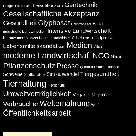
Gentechnik
Fleischkonsum
Dünger
Filtererlass
Gesellschaftliche Akzeptanz
Glyphosat
Gesundheit
Honig
Grundwasser
Intensive Landwirtschaft
industrielle Landwirtschaft
Lebensmittelpreise
Klimawandel
konventionell
Landwirtschaft
Medien
Lebensmittelskandal
Milch
Mais
moderne Landwirtschaft
NGO
Nitrat
Pflanzenschutz
Presse
Qualität
Robert Habeck
Tiergesundheit
Schweine
Strukturwandel
Stallbauten
Tierhaltung
Tierschutz
Umweltverträglichkeit
Veganer
Vegetarier
Welternährung
Verbraucher
Wolf
Öffentlichkeitsarbeit