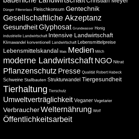
bäuerliche Landwirtschaft
Christian Meyer
Gentechnik
Fleischkonsum
Dünger
Filtererlass
Gesellschaftliche Akzeptanz
Glyphosat
Gesundheit
Honig
Grundwasser
Intensive Landwirtschaft
industrielle Landwirtschaft
Lebensmittelpreise
Klimawandel
konventionell
Landwirtschaft
Medien
Lebensmittelskandal
Milch
Mais
moderne Landwirtschaft
NGO
Nitrat
Pflanzenschutz
Presse
Qualität
Robert Habeck
Tiergesundheit
Schweine
Strukturwandel
Stallbauten
Tierhaltung
Tierschutz
Umweltverträglichkeit
Veganer
Vegetarier
Welternährung
Verbraucher
Wolf
Öffentlichkeitsarbeit