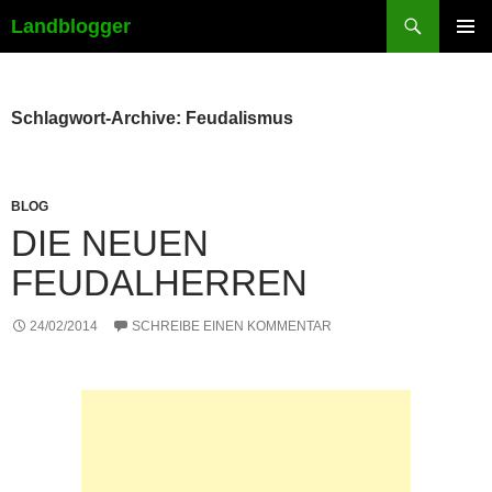
Suchen
Landblogger
ZUM
PRIMÄR
INHALT
MENÜ
SPRINGEN
Schlagwort-Archive: Feudalismus
BLOG
DIE NEUEN
FEUDALHERREN
24/02/2014
SCHREIBE EINEN KOMMENTAR