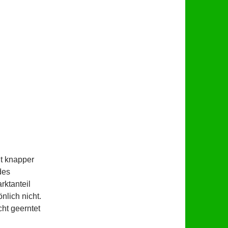
t knapper
des
rktanteil
nlich nicht.
ht geerntet