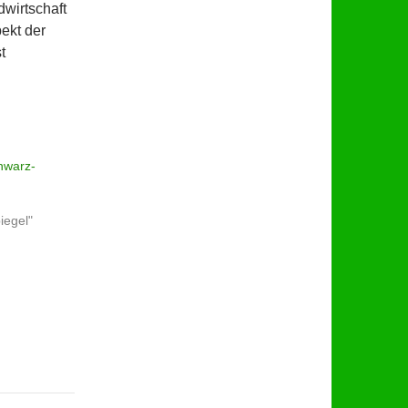
wirtschaft
ekt der
t
hwarz-
iegel"