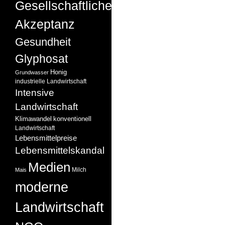
Gesellschaftliche
Akzeptanz
Gesundheit
Glyphosat
Honig
Grundwasser
industrielle Landwirtschaft
Intensive
Landwirtschaft
Klimawandel
konventionell
Landwirtschaft
Lebensmittelpreise
Lebensmittelskandal
Medien
Milch
Mais
moderne
Landwirtschaft