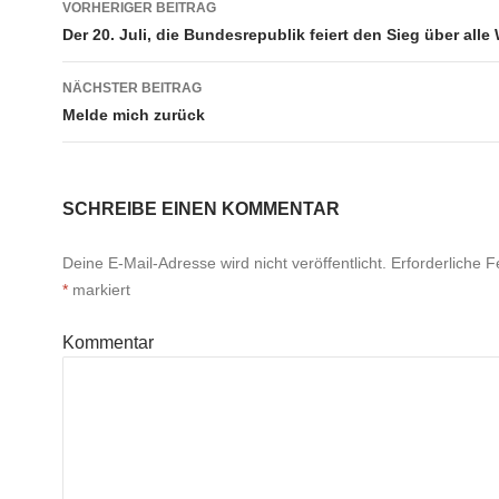
o
p
g
n
VORHERIGER BEITRAG
Navigation
Der 20. Juli, die Bundesrepublik feiert den Sieg über alle
o
p
er
k
k
NÄCHSTER BEITRAG
Melde mich zurück
SCHREIBE EINEN KOMMENTAR
Deine E-Mail-Adresse wird nicht veröffentlicht.
Erforderliche Fe
*
markiert
Kommentar