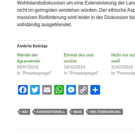
Wohlstandsdiskussion um eine Extensivierung der Land
nicht im geringsten verstehen würden. Der ethische Asp
massiven Bioförderung wird leider in der Diskussion fas
vollständig ausgeblendet.
Ähnliche Beiträge
Wende der
Einmal öko und
Nicht nur sc
Agrarwende
zurück
weiß
05/07/2015
19/11/2014
31/07/2019
In "Pressespiegel"
In "Pressespiegel"
In "Pressesp
F
T
E
W
M
C
S
a
wi
m
h
e
o
h
c
tt
ail
at
ss
p
ar
BIO
KONVENTIONELL
MAIS
WELTERNÄHRUNG
e
er
s
e
y
e
b
A
n
Li
Beitrags-