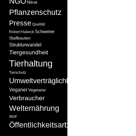
NGO
Nitrat
Pflanzenschutz
Presse
Qualität
Schweine
Robert Habeck
Stallbauten
Strukturwandel
Tiergesundheit
Tierhaltung
Tierschutz
Umweltverträglichkeit
Veganer
Vegetarier
Verbraucher
Welternährung
Wolf
Öffentlichkeitsarbeit