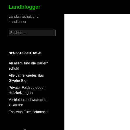
Suchen
Landblogger
Landwirtschaft und
Landleben
Suchen
nach:
NEUESTE BEITRÄGE
An allem sind die Bauern
schuld
Alle Jahre wieder: das
Glypho-Bier
Privater Feldzug gegen
Holzheizungen
Verbieten und woanders
zukaufen
Esst was Euch schmeckt!