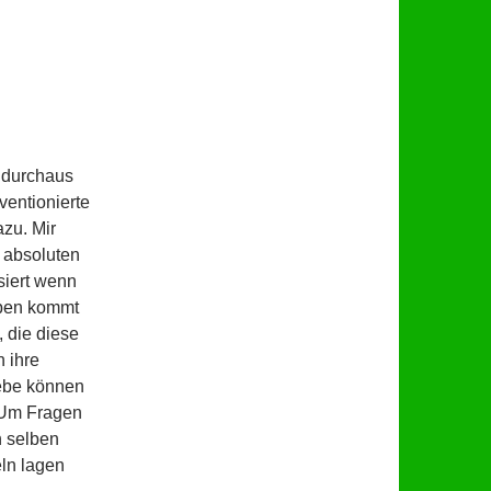
e durchaus
ventionierte
azu. Mir
s absoluten
siert wenn
ieben kommt
, die diese
 ihre
iebe können
. Um Fragen
n selben
eln lagen