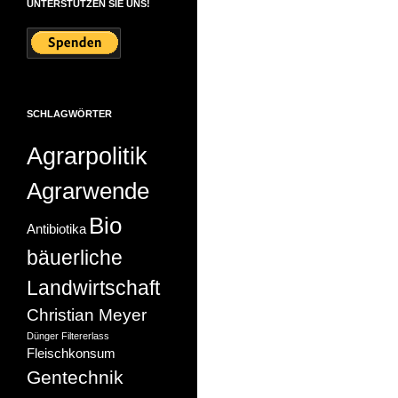
UNTERSTÜTZEN SIE UNS!
SCHLAGWÖRTER
Agrarpolitik
Agrarwende
Bio
Antibiotika
bäuerliche
Landwirtschaft
Christian Meyer
Dünger
Filtererlass
Fleischkonsum
Gentechnik