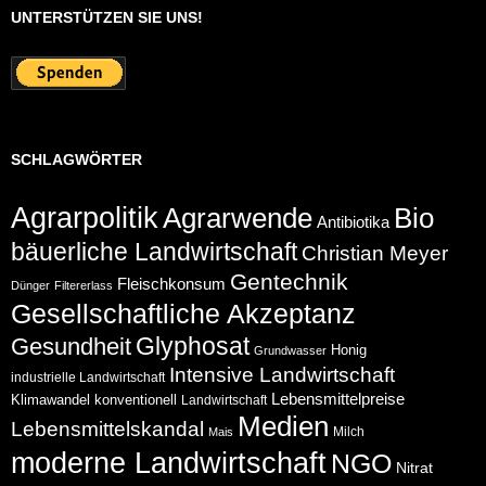
UNTERSTÜTZEN SIE UNS!
SCHLAGWÖRTER
Agrarpolitik
Agrarwende
Bio
Antibiotika
bäuerliche Landwirtschaft
Christian Meyer
Gentechnik
Fleischkonsum
Dünger
Filtererlass
Gesellschaftliche Akzeptanz
Glyphosat
Gesundheit
Honig
Grundwasser
Intensive Landwirtschaft
industrielle Landwirtschaft
Lebensmittelpreise
Klimawandel
konventionell
Landwirtschaft
Medien
Lebensmittelskandal
Milch
Mais
moderne Landwirtschaft
NGO
Nitrat