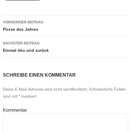
o
p
g
n
o
p
er
k
Beitrags-
VORHERIGER BEITRAG
k
Navigation
Posse des Jahres
NÄCHSTER BEITRAG
Einmal öko und zurück
SCHREIBE EINEN KOMMENTAR
Deine E-Mail-Adresse wird nicht veröffentlicht.
Erforderliche Felder
sind mit
*
markiert
Kommentar