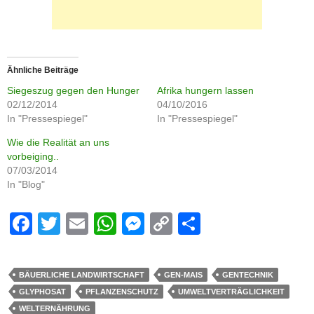
Ähnliche Beiträge
Siegeszug gegen den Hunger
Afrika hungern lassen
02/12/2014
04/10/2016
In "Pressespiegel"
In "Pressespiegel"
Wie die Realität an uns
vorbeiging..
07/03/2014
In "Blog"
F
T
E
W
M
C
S
a
wi
m
h
e
o
h
c
tt
ail
at
ss
p
ar
BÄUERLICHE LANDWIRTSCHAFT
GEN-MAIS
GENTECHNIK
e
er
s
e
y
e
GLYPHOSAT
PFLANZENSCHUTZ
UMWELTVERTRÄGLICHKEIT
b
A
n
Li
WELTERNÄHRUNG