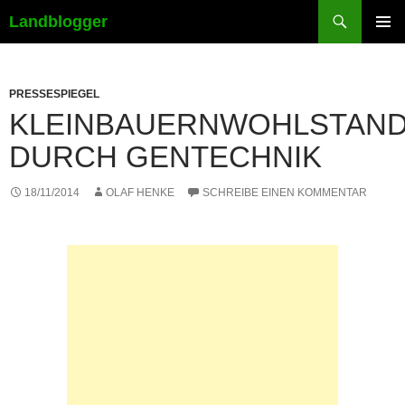
Suchen
Landblogger
ZUM
PRIMÄR
INHALT
MENÜ
SPRINGEN
PRESSESPIEGEL
KLEINBAUERNWOHLSTAN
DURCH GENTECHNIK
18/11/2014
OLAF HENKE
SCHREIBE EINEN KOMMENTAR