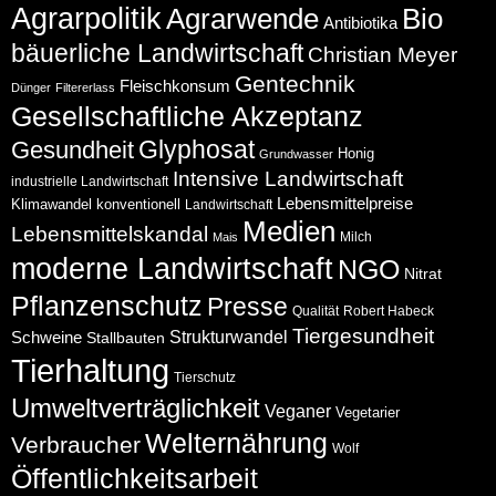
Agrarpolitik
Agrarwende
Bio
Antibiotika
bäuerliche Landwirtschaft
Christian Meyer
Gentechnik
Fleischkonsum
Dünger
Filtererlass
Gesellschaftliche Akzeptanz
Glyphosat
Gesundheit
Honig
Grundwasser
Intensive Landwirtschaft
industrielle Landwirtschaft
Lebensmittelpreise
Klimawandel
konventionell
Landwirtschaft
Medien
Lebensmittelskandal
Milch
Mais
moderne Landwirtschaft
NGO
Nitrat
Pflanzenschutz
Presse
Qualität
Robert Habeck
Tiergesundheit
Schweine
Strukturwandel
Stallbauten
Tierhaltung
Tierschutz
Umweltverträglichkeit
Veganer
Vegetarier
Welternährung
Verbraucher
Wolf
Öffentlichkeitsarbeit