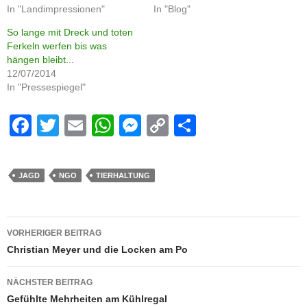
In "Landimpressionen"
In "Blog"
So lange mit Dreck und toten
Ferkeln werfen bis was
hängen bleibt...
12/07/2014
In "Pressespiegel"
F
T
E
W
M
C
S
a
wi
m
h
e
o
h
c
tt
ail
at
ss
p
ar
JAGD
NGO
TIERHALTUNG
e
er
s
e
y
e
b
A
n
Li
Beitrags-
o
p
g
n
VORHERIGER BEITRAG
Navigation
Christian Meyer und die Locken am Po
o
p
er
k
k
NÄCHSTER BEITRAG
Gefühlte Mehrheiten am Kühlregal