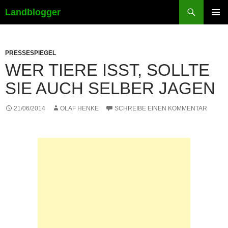
Suchen
Landblogger
ZUM
PRIMÄR
INHALT
MENÜ
SPRINGEN
PRESSESPIEGEL
WER TIERE ISST, SOLLTE
SIE AUCH SELBER JAGEN
21/06/2014
OLAF HENKE
SCHREIBE EINEN KOMMENTAR