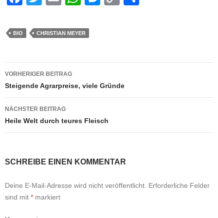
a
wi
m
h
e
o
h
c
tt
ail
at
ss
p
ar
BIO
CHRISTIAN MEYER
e
er
s
e
y
e
b
A
n
Li
Beitrags-
o
p
g
n
VORHERIGER BEITRAG
Navigation
Steigende Agrarpreise, viele Gründe
o
p
er
k
k
NÄCHSTER BEITRAG
Heile Welt durch teures Fleisch
SCHREIBE EINEN KOMMENTAR
Deine E-Mail-Adresse wird nicht veröffentlicht.
Erforderliche Felder
sind mit
*
markiert