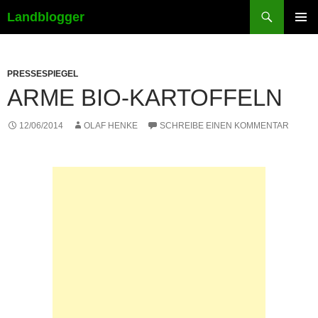
Suchen
Landblogger
ZUM
PRIMÄR
INHALT
MENÜ
SPRINGEN
PRESSESPIEGEL
ARME BIO-KARTOFFELN
12/06/2014
OLAF HENKE
SCHREIBE EINEN KOMMENTAR