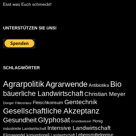
Esst was Euch schmeckt!
UNTERSTÜTZEN SIE UNS!
SCHLAGWÖRTER
Agrarpolitik
Agrarwende
Bio
Antibiotika
bäuerliche Landwirtschaft
Christian Meyer
Gentechnik
Fleischkonsum
Dünger
Filtererlass
Gesellschaftliche Akzeptanz
Glyphosat
Gesundheit
Honig
Grundwasser
Intensive Landwirtschaft
industrielle Landwirtschaft
Lebensmittelpreise
Klimawandel
konventionell
Landwirtschaft