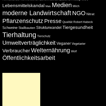
Medien
Lebensmittelskandal
Milch
Mais
moderne Landwirtschaft
NGO
Nitrat
Pflanzenschutz
Presse
Qualität
Robert Habeck
Tiergesundheit
Schweine
Strukturwandel
Stallbauten
Tierhaltung
Tierschutz
Umweltverträglichkeit
Veganer
Vegetarier
Welternährung
Verbraucher
Wolf
Öffentlichkeitsarbeit