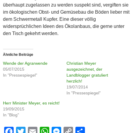
überhaupt zugelassen zu werden suspekt sind, vergiften sie
im ökologischen Obst- und Gemüsebau die Böden lieber mit
dem Schwermetall Kupfer. Eine dieser völlig
widersprüchlichen Ideen des Ökolanbaus, die gerne unter
den Tisch gekehrt werden.
Ähnliche Beiträge
Wende der Agrarwende
Christian Meyer
05/07/2015
ausgezeichnet, der
In "Pressespiegel"
Landblogger gratuliert
herzlich!
19/07/2014
In "Pressespiegel"
Herr Minister Meyer, es reicht!
19/09/2015
In "Blog"
F
T
E
W
M
C
S