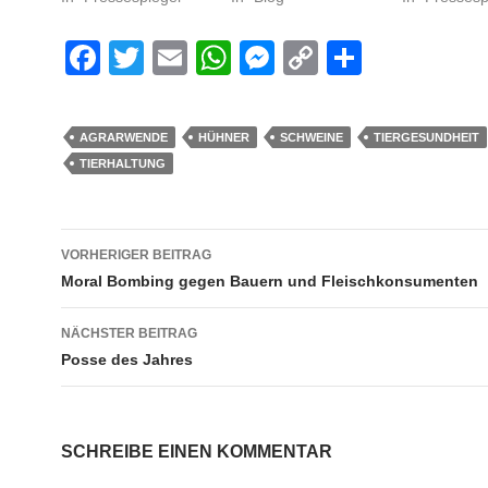
F
T
E
W
M
C
S
a
wi
m
h
e
o
h
c
tt
ail
at
ss
p
ar
AGRARWENDE
HÜHNER
SCHWEINE
TIERGESUNDHEIT
e
er
s
e
y
e
TIERHALTUNG
b
A
n
Li
o
p
g
n
Beitrags-
VORHERIGER BEITRAG
o
p
er
k
Navigation
Moral Bombing gegen Bauern und Fleischkonsumenten
k
NÄCHSTER BEITRAG
Posse des Jahres
SCHREIBE EINEN KOMMENTAR