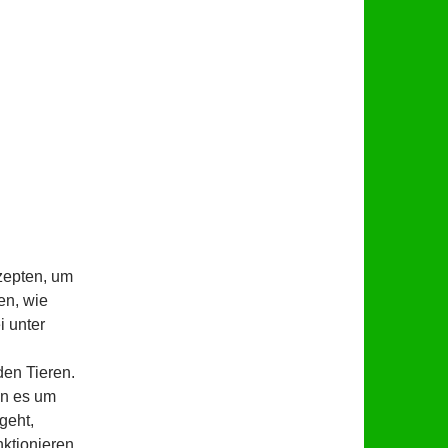
zepten, um
en, wie
i unter
en Tieren.
nn es um
geht,
nktionieren