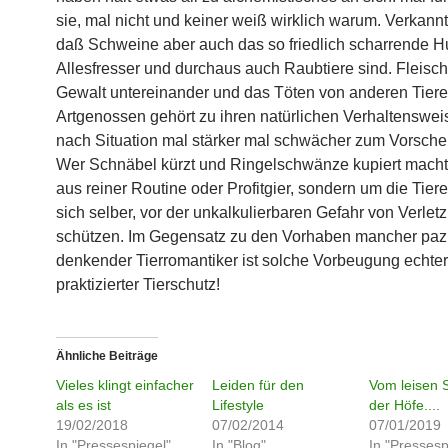
sie, mal nicht und keiner weiß wirklich warum. Verkannt
daß Schweine aber auch das so friedlich scharrende 
Allesfresser und durchaus auch Raubtiere sind. Fleisch
Gewalt untereinander und das Töten von anderen Tier
Artgenossen gehört zu ihren natürlichen Verhaltensweis
nach Situation mal stärker mal schwächer zum Vorschei
Wer Schnäbel kürzt und Ringelschwänze kupiert macht
aus reiner Routine oder Profitgier, sondern um die Tiere 
sich selber, vor der unkalkulierbaren Gefahr von Verle
schützen. Im Gegensatz zu den Vorhaben mancher pazif
denkender Tierromantiker ist solche Vorbeugung echter
praktizierter Tierschutz!
Ähnliche Beiträge
Vieles klingt einfacher
Leiden für den
Vom leisen 
als es ist
Lifestyle
der Höfe....
19/02/2018
07/02/2014
07/01/2019
In "Pressespiegel"
In "Blog"
In "Pressesp