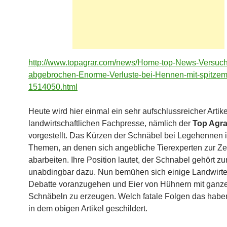
http://www.topagrar.com/news/Home-top-News-Versuch
abgebrochen-Enorme-Verluste-bei-Hennen-mit-spitze
1514050.html
Heute wird hier einmal ein sehr aufschlussreicher Artike
landwirtschaftlichen Fachpresse, nämlich der
Top Agra
vorgestellt. Das Kürzen der Schnäbel bei Legehennen i
Themen, an denen sich angebliche Tierexperten zur Ze
abarbeiten. Ihre Position lautet, der Schnabel gehört z
unabdingbar dazu. Nun bemühen sich einige Landwirte 
Debatte voranzugehen und Eier von Hühnern mit ganz
Schnäbeln zu erzeugen. Welch fatale Folgen das habe
in dem obigen Artikel geschildert.