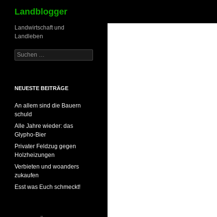
Suchen
Landblogger
Landwirtschaft und
Landleben
Suchen
nach:
NEUESTE BEITRÄGE
An allem sind die Bauern
schuld
Alle Jahre wieder: das
Glypho-Bier
Privater Feldzug gegen
Holzheizungen
Verbieten und woanders
zukaufen
Esst was Euch schmeckt!