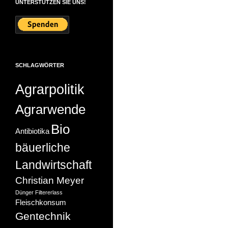
UNTERSTÜTZEN SIE UNS!
SCHLAGWÖRTER
Agrarpolitik
Agrarwende
Bio
Antibiotika
bäuerliche
Landwirtschaft
Christian Meyer
Dünger
Filtererlass
Fleischkonsum
Gentechnik