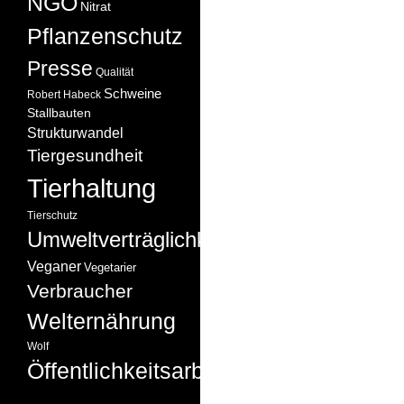
NGO
Nitrat
Pflanzenschutz
Presse
Qualität
Schweine
Robert Habeck
Stallbauten
Strukturwandel
Tiergesundheit
Tierhaltung
Tierschutz
Umweltverträglichkeit
Veganer
Vegetarier
Verbraucher
Welternährung
Wolf
Öffentlichkeitsarbeit