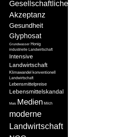
Gesellschaftliche
Akzeptanz
Gesundheit
Glyphosat
Honig
Grundwasser
industrielle Landwirtschaft
Intensive
Landwirtschaft
Klimawandel
konventionell
Landwirtschaft
Lebensmittelpreise
Lebensmittelskandal
Medien
Milch
Mais
moderne
Landwirtschaft