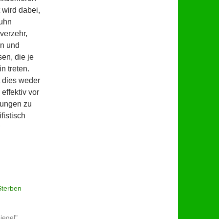
 wird dabei,
Huhn
verzehr,
en und
en, die je
n treten.
 dies weder
effektiv vor
tzungen zu
istisch
Sterben
iegel"