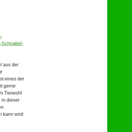
-
m-Schnabel-
l aus der
r
st eines der
it gerne
um Tierwohl
in dieser
en
n kann wird