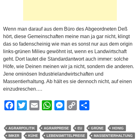
Wenn man darauf aus dem Büro des Abgeordneten Deß
hört, diese Gemeinschaften meine man ja gar nicht, klingt
das so fadenscheinig wie man es sonst nur aus dem origin
links-grünen Milieu gewöhnt ist, wenn es Landwirtschaft
geht. Dort lautet die Standardantwort auch immer: solche
Höfe, wie Deinen meinen wir ja nicht, sondern die anderen.
Jene ominösen Industrielandwirtschaften und
Massentierhaltung. Ab hält es sie dennoch nicht, auf einen
einzudreschen….
F
T
E
W
M
C
S
a
wi
m
h
e
o
h
c
tt
ail
at
ss
p
ar
AGRARPOLITIK
AGRARPREISE
EU
GRÜNE
HONIG
e
er
s
e
y
e
IMKER
KÜHE
LEBENSMITTELPREISE
MASSENTIERHALTUNG