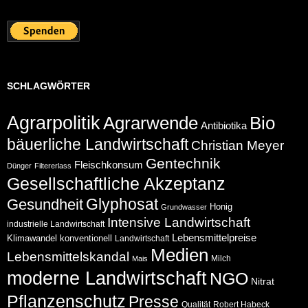
SCHLAGWÖRTER
Agrarpolitik
Agrarwende
Bio
Antibiotika
bäuerliche Landwirtschaft
Christian Meyer
Gentechnik
Fleischkonsum
Dünger
Filtererlass
Gesellschaftliche Akzeptanz
Glyphosat
Gesundheit
Honig
Grundwasser
Intensive Landwirtschaft
industrielle Landwirtschaft
Lebensmittelpreise
Klimawandel
konventionell
Landwirtschaft
Medien
Lebensmittelskandal
Milch
Mais
moderne Landwirtschaft
NGO
Nitrat
Pflanzenschutz
Presse
Qualität
Robert Habeck