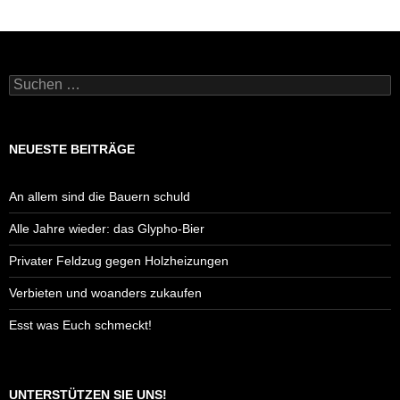
b
A
n
Li
o
p
g
n
o
p
er
k
Suchen
k
nach:
NEUESTE BEITRÄGE
An allem sind die Bauern schuld
Alle Jahre wieder: das Glypho-Bier
Privater Feldzug gegen Holzheizungen
Verbieten und woanders zukaufen
Esst was Euch schmeckt!
UNTERSTÜTZEN SIE UNS!