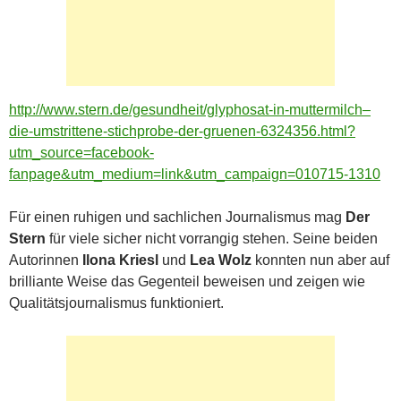
http://www.stern.de/gesundheit/glyphosat-in-muttermilch–
die-umstrittene-stichprobe-der-gruenen-6324356.html?
utm_source=facebook-
fanpage&utm_medium=link&utm_campaign=010715-1310
Für einen ruhigen und sachlichen Journalismus mag
Der
Stern
für viele sicher nicht vorrangig stehen. Seine beiden
Autorinnen
Ilona Kriesl
und
Lea Wolz
konnten nun aber auf
brilliante Weise das Gegenteil beweisen und zeigen wie
Qualitätsjournalismus funktioniert.