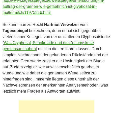
http://www.tagesspiegel.de/weltspiegel/untersuchung-im-
auftrag-der-gruenen-wie-gefaehrlich-ist-glyphosat-in-
muttermilch/11975316.html
So kann man zu Recht
Hartmut Wewetzer
vom
Tagesspiegel
bezeichnen, denn er hat sich gegenüber
vielen seiner Kollegen von der umstrittenen Glyphosatstudie
(
Was Glyphosat, Schokolade und die Zeitungskrise
gemeinsam haben
) nicht in die Irre führen lassen. Durch
simples Nachrechnen der gefundenen Rückstände und der
erlaubten Grenzwerte zeigt er die Unsinnigkeit der Studie
auf. Zudem zeigt er, wie unwissenschaftlich gearbeitet
wurde und wie daher die genannten Werte selbst zu
hinterfragen sind, immerhin liegen diese unterhalb der
Nachweisgrenzen der anerkannten Analysemethoden, was
letztlich mehr Fragen als Antworten aufwirft.