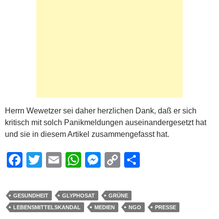
Herrn Wewetzer sei daher herzlichen Dank, daß er sich
kritisch mit solch Panikmeldungen auseinandergesetzt hat
und sie in diesem Artikel zusammengefasst hat.
F
T
E
W
M
C
S
a
wi
m
h
e
o
h
c
tt
ail
at
ss
p
ar
GESUNDHEIT
GLYPHOSAT
GRÜNE
e
er
s
e
y
e
LEBENSMITTELSKANDAL
MEDIEN
NGO
PRESSE