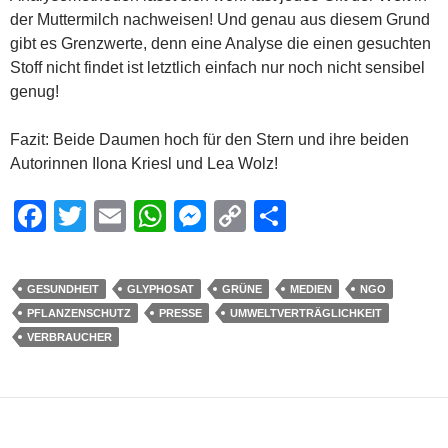
der Muttermilch nachweisen! Und genau aus diesem Grund
gibt es Grenzwerte, denn eine Analyse die einen gesuchten
Stoff nicht findet ist letztlich einfach nur noch nicht sensibel
genug!
Fazit: Beide Daumen hoch für den Stern und ihre beiden
Autorinnen Ilona Kriesl und Lea Wolz!
F
T
E
W
M
C
S
a
wi
m
h
e
o
h
c
tt
ail
at
ss
p
ar
GESUNDHEIT
GLYPHOSAT
GRÜNE
MEDIEN
NGO
e
er
s
e
y
e
PFLANZENSCHUTZ
PRESSE
UMWELTVERTRÄGLICHKEIT
b
A
n
Li
VERBRAUCHER
o
p
g
n
o
p
er
k
k