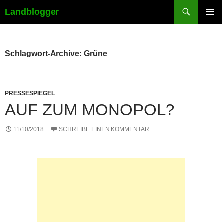
Suchen
Landblogger
ZUM
PRIMÄR
INHALT
MENÜ
SPRINGEN
Schlagwort-Archive: Grüne
PRESSESPIEGEL
AUF ZUM MONOPOL?
11/10/2018
SCHREIBE EINEN KOMMENTAR